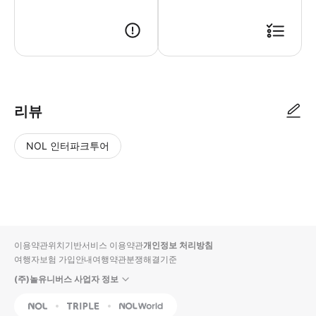
● 예약접수 후 확정이 되면 이용가능합니다. ● 바우처에 안내된 사용 방법
리뷰
NOL 인터파크투어
NOL
별
사
에서
점
진/
작성
높
동
된
은
영
리뷰
순
상
이용약관
위치기반서비스 이용약관
개인정보 처리방침
입니
여행자보험 가입안내
여행약관
분쟁해결기준
다.
(주)놀유니버스 사업자 정보
별
사
NOL
Triple
Interpark Global