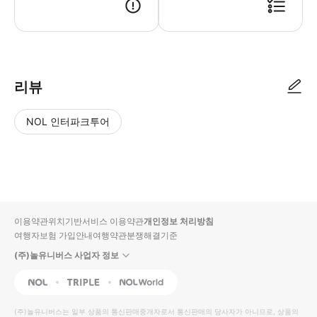
● 예약접수 후 확정이 되면 이용가능합니다. ● 바우처에 안내된 사용 방법
리뷰
NOL 인터파크투어
NOL
별
사
에서
점
진/
작성
높
동
된
은
영
리뷰
순
상
이용약관
위치기반서비스 이용약관
개인정보 처리방침
입니
여행자보험 가입안내
여행약관
분쟁해결기준
다.
(주)놀유니버스 사업자 정보
별
사
NOL
Triple
Interpark Global
점
진/
높
동
(주)놀유니버스
는 일부 상품의 통신판매중개자로서 통신판매의 당사자가 아니므로, 상품의