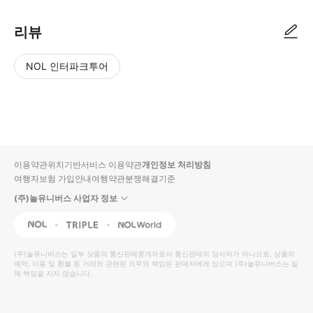
리뷰
NOL 인터파크투어
NOL
별
사
에서
점
진/
작성
높
동
된
은
영
리뷰
순
상
이용약관
위치기반서비스 이용약관
개인정보 처리방침
입니
여행자보험 가입안내
여행약관
분쟁해결기준
다.
(주)놀유니버스 사업자 정보
별
사
NOL
Triple
Interpark Global
점
진/
높
동
(주)놀유니버스
는 일부 상품의 통신판매중개자로서 통신판매의 당사자가 아니므로, 상품의
예약, 이용 및 환불 등 거래와 관련된 의무와 책임은 판매자에게 있으며
은
영
(주)놀유니버스
는 일
체 책임을 지지 않습니다.
순
상