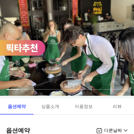
옵션예약
상품소개
이용정보
리뷰
옵션예약
다른날짜