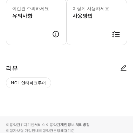
* 소요시간 : 240분 (옵션에 따라 소
이런건 주의하세요
이렇게 사용하세요
유의사항
사용방법
● 예약접수 후 확정이 되면 이용가능합니다. ● 바우처에 안내된 사용 방법
리뷰
NOL 인터파크투어
NOL
별
사
에서
점
진/
작성
높
동
된
은
영
리뷰
순
상
이용약관
위치기반서비스 이용약관
개인정보 처리방침
입니
여행자보험 가입안내
여행약관
분쟁해결기준
다.