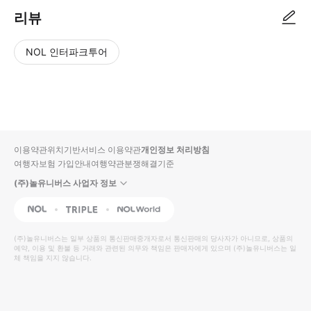
리뷰
NOL 인터파크투어
NOL
별
사
에서
점
진/
작성
높
동
된
은
영
리뷰
순
상
이용약관
위치기반서비스 이용약관
개인정보 처리방침
입니
여행자보험 가입안내
여행약관
분쟁해결기준
다.
(주)놀유니버스 사업자 정보
별
사
NOL
Triple
Interpark Global
점
진/
높
동
(주)놀유니버스
는 일부 상품의 통신판매중개자로서 통신판매의 당사자가 아니므로, 상품의
예약, 이용 및 환불 등 거래와 관련된 의무와 책임은 판매자에게 있으며
은
영
(주)놀유니버스
는 일
체 책임을 지지 않습니다.
순
상