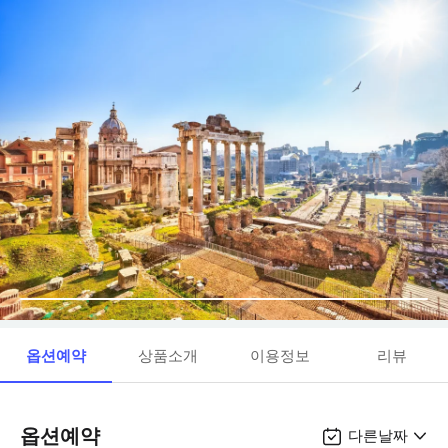
옵션예약
상품소개
이용정보
리뷰
옵션예약
다른날짜