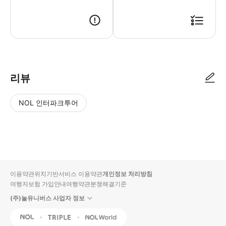
리뷰
NOL 인터파크투어
NOL
별
사
에서
점
진/
작성
높
동
된
은
영
리뷰
순
상
이용약관
위치기반서비스 이용약관
개인정보 처리방침
입니
여행자보험 가입안내
여행약관
분쟁해결기준
다.
(주)놀유니버스 사업자 정보
별
사
NOL
Triple
Interpark Global
점
진/