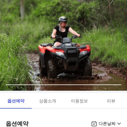
옵션예약
상품소개
이용정보
리뷰
옵션예약
다른날짜