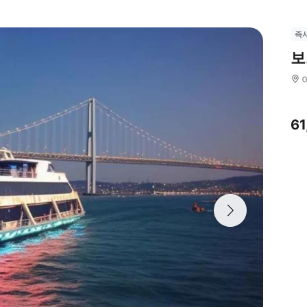
즉
보
6