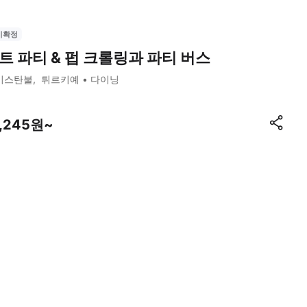
시확정
트 파티 & 펍 크롤링과 파티 버스
이스탄불
튀르키예
다이닝
1,245원~