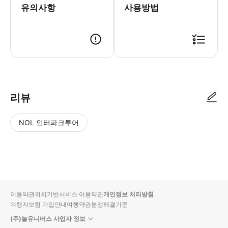
유의사항
사용방법
리뷰
NOL 인터파크투어
NOL
별
사
에서
점
진/
작성
높
동
된
은
영
리뷰
순
상
이용약관
위치기반서비스 이용약관
개인정보 처리방침
입니
여행자보험 가입안내
여행약관
분쟁해결기준
다.
(주)놀유니버스 사업자 정보