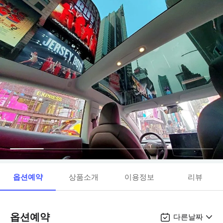
옵션예약
상품소개
이용정보
리뷰
옵션예약
다른날짜