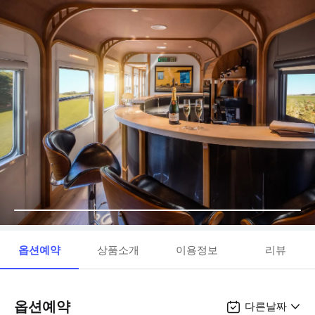
옵션예약
상품소개
이용정보
리뷰
옵션예약
다른날짜