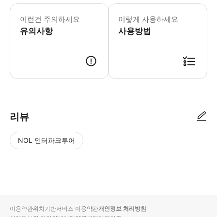
- 추가정보 * 거동이 불편하신 분은 
- 예약확정 * 예약 후 24시간 이내
이런건 주의하세요
이렇게 사용하세요
유의사항
사용방법
리뷰
NOL 인터파크투어
NOL
별
사
에서
점
진/
작성
높
동
된
은
영
리뷰
순
상
이용약관
위치기반서비스 이용약관
개인정보 처리방침
입니