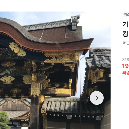
취
기
킹
318
19
최