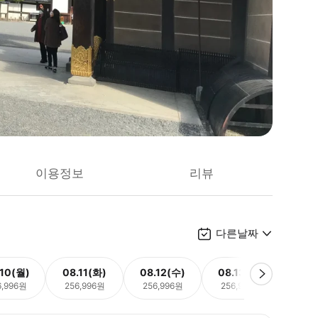
이용정보
리뷰
다른날짜
.10(월)
08.11(화)
08.12(수)
08.13(목)
08.
6,996원
256,996원
256,996원
256,996원
256