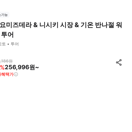
소가능
요미즈데라 & 니시키 시장 & 기온 반나절 워
 투어
교토
투어
,186
원
256,996원~
%
종혜택가