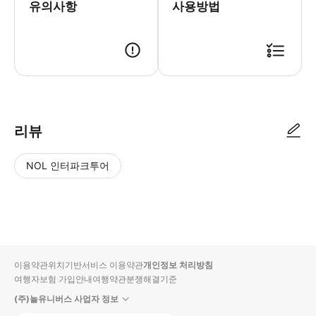
유의사항
사용방법
· 바우처 인쇄 혹은 모바일 바우처 사용 · 호텔 로비에서 미팅 시 가이드에
리뷰
NOL 인터파크투어
NOL
별
사
에서
점
진/
작성
높
동
된
은
영
리뷰
순
상
이용약관
위치기반서비스 이용약관
개인정보 처리방침
입니
여행자보험 가입안내
여행약관
분쟁해결기준
다.
(주)놀유니버스 사업자 정보