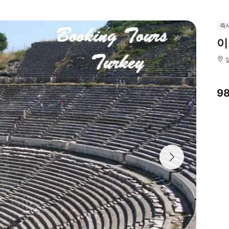
즉
이
9