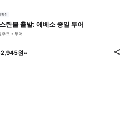
시확정
스탄불 출발: 에베소 종일 투어
셀추크
투어
82,945원~