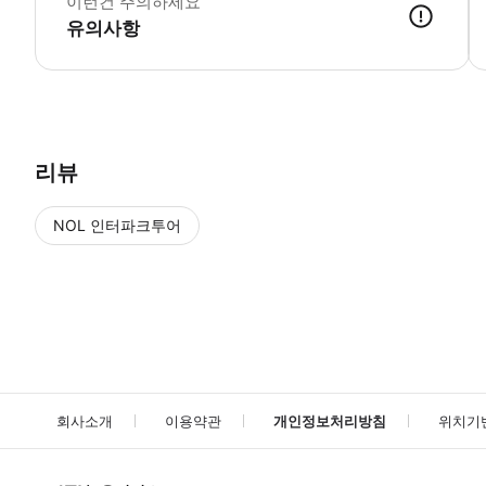
이런건 주의하세요
유의사항
● 예약접수 후 확정이 되면 이용가능합니다. ● 바우처에 안내된 사용 
리뷰
NOL 인터파크투어
NOL
에서 작성된 리뷰 입니다.
별점 높은순
별점 높은순
회사소개
이용약관
개인정보처리방침
위치기