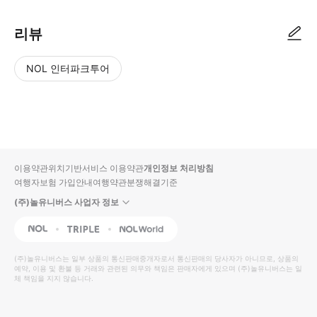
리뷰
NOL 인터파크투어
NOL
별
사
에서
점
진/
작성
높
동
된
은
영
리뷰
순
상
이용약관
위치기반서비스 이용약관
개인정보 처리방침
입니
여행자보험 가입안내
여행약관
분쟁해결기준
다.
(주)놀유니버스 사업자 정보
별
사
NOL
Triple
Interpark Global
점
진/
높
동
(주)놀유니버스
는 일부 상품의 통신판매중개자로서 통신판매의 당사자가 아니므로, 상품의
예약, 이용 및 환불 등 거래와 관련된 의무와 책임은 판매자에게 있으며
은
영
(주)놀유니버스
는 일
체 책임을 지지 않습니다.
순
상