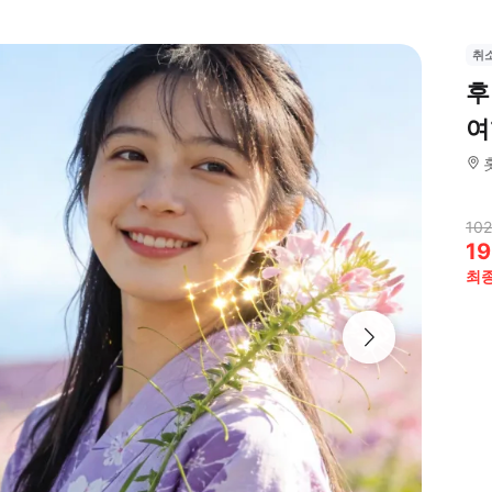
취
후
여
102
19
최