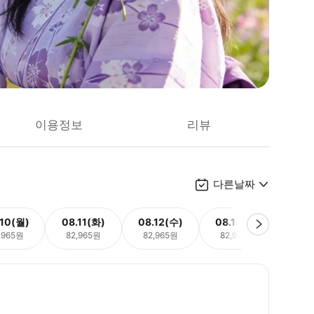
이용정보
리뷰
다른날짜
.10(월)
08.11(화)
08.12(수)
08.13(목)
08.
,965원
82,965원
82,965원
82,965원
82,