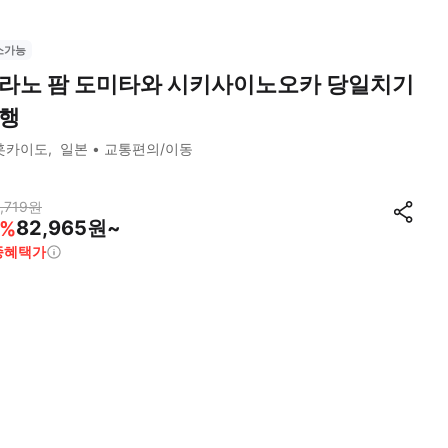
소가능
라노 팜 도미타와 시키사이노오카 당일치기
행
홋카이도
일본
교통편의/이동
,719
원
82,965원~
%
종혜택가