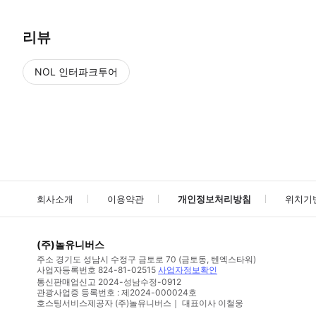
리뷰
NOL 인터파크투어
NOL
에서 작성된 리뷰 입니다.
별점 높은순
별점 높은순
회사소개
이용약관
개인정보처리방침
위치기
(주)놀유니버스
주소
경기도 성남시 수정구 금토로 70 (금토동, 텐엑스타워)
사업자등록번호
824-81-02515
사업자정보확인
통신판매업신고
2024-성남수정-0912
관광사업증 등록번호 : 제2024-000024호
호스팅서비스제공자 (주)놀유니버스｜ 대표이사 이철웅