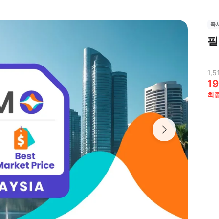
즉
필
1,5
19
최