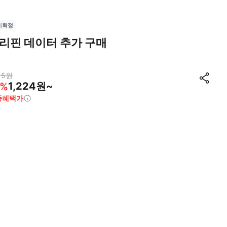
시확정
리핀 데이터 추가 구매
15
원
1,224원~
%
종혜택가