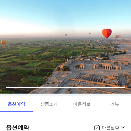
옵션예약
상품소개
이용정보
리뷰
옵션예약
다른날짜