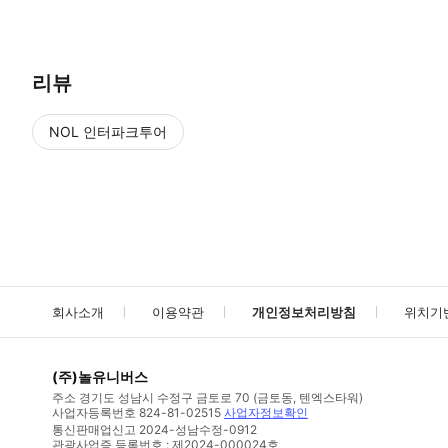
리뷰
NOL 인터파크투어
NOL
에서 작성된 리뷰 입니다.
별점 높은순
별점 높은순
회사소개
이용약관
개인정보처리방침
위치기
(주)놀유니버스
주소
경기도 성남시 수정구 금토로 70 (금토동, 텐엑스타워)
사업자등록번호
824-81-02515
사업자정보확인
통신판매업신고
2024-성남수정-0912
관광사업증 등록번호 : 제2024-000024호