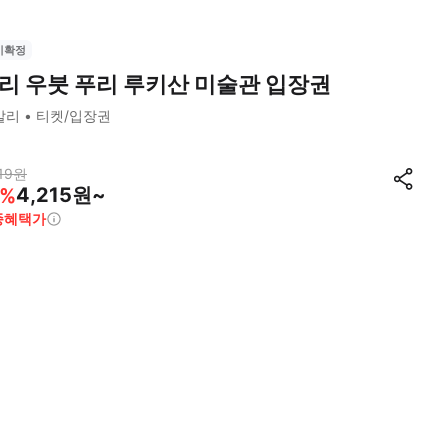
시확정
리 우붓 푸리 루키산 미술관 입장권
발리
티켓/입장권
19
원
4,215원~
%
종혜택가