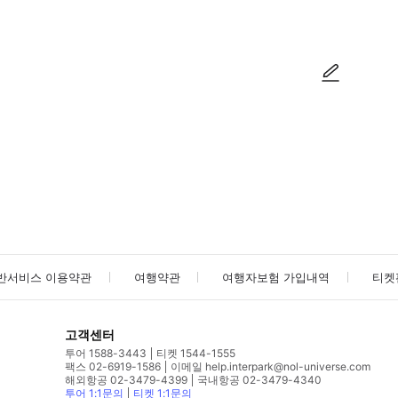
사진/동영상
사진/동영상
반서비스 이용약관
여행약관
여행자보험 가입내역
티켓
고객센터
투어 1588-3443
티켓 1544-1555
팩스 02-6919-1586
이메일 help.interpark@nol-universe.com
해외항공 02-3479-4399
국내항공 02-3479-4340
투어 1:1문의
티켓 1:1문의