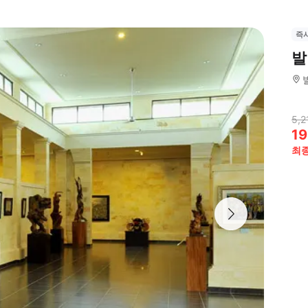
즉
발
5,2
19
최