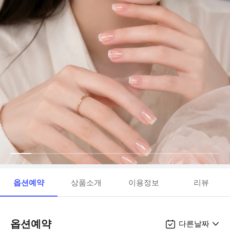
옵션예약
상품소개
이용정보
리뷰
옵션예약
다른날짜