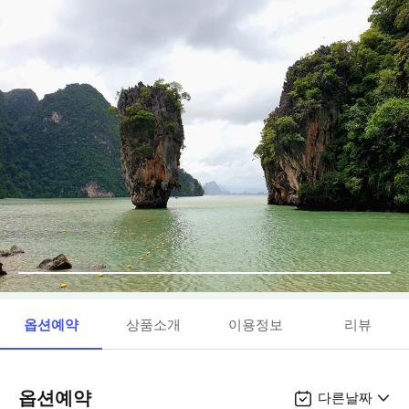
옵션예약
상품소개
이용정보
리뷰
옵션예약
다른날짜