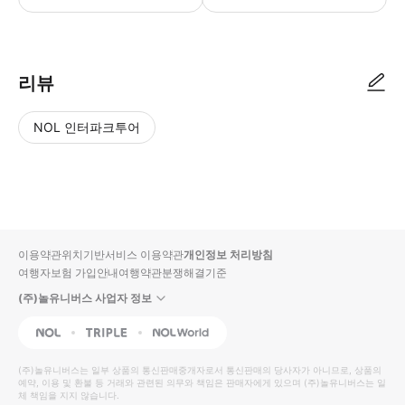
● 예약접수 후 확정이 되면 이용가능합니다. ● 바우처에 안내된 사용 방법
리뷰
NOL 인터파크투어
NOL
별
사
에서
점
진/
작성
높
동
된
은
영
리뷰
순
상
이용약관
위치기반서비스 이용약관
개인정보 처리방침
입니
여행자보험 가입안내
여행약관
분쟁해결기준
다.
(주)놀유니버스 사업자 정보
별
사
NOL
Triple
Interpark Global
점
진/
높
동
(주)놀유니버스
는 일부 상품의 통신판매중개자로서 통신판매의 당사자가 아니므로, 상품의
예약, 이용 및 환불 등 거래와 관련된 의무와 책임은 판매자에게 있으며
은
영
(주)놀유니버스
는 일
체 책임을 지지 않습니다.
순
상