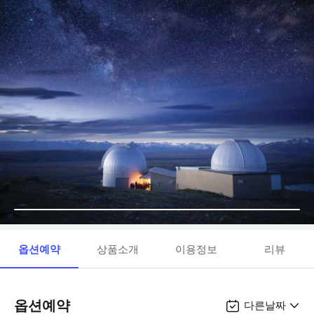
옵션예약
상품소개
이용정보
리뷰
옵션예약
다른날짜