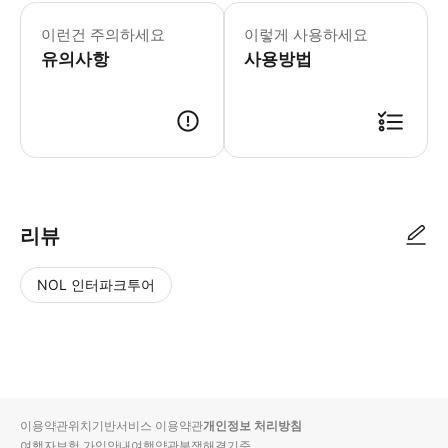
이런건 주의하세요
이렇게 사용하세요
유의사항
사용방법
리뷰
NOL 인터파크투어
NOL
별
사
에서
점
진/
작성
높
동
된
은
영
리뷰
순
상
이용약관
위치기반서비스 이용약관
개인정보 처리방침
입니
여행자보험 가입안내
여행약관
분쟁해결기준