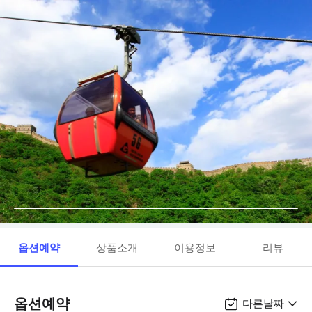
옵션예약
상품소개
이용정보
리뷰
옵션예약
다른날짜