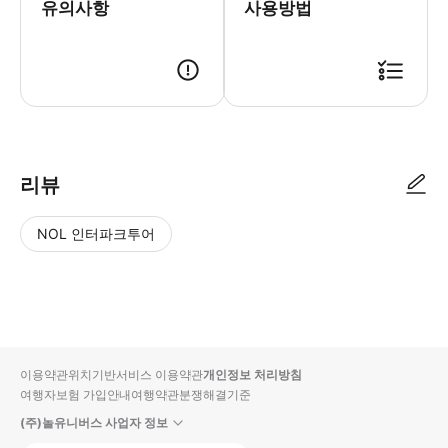
유의사항
사용방법
리뷰
NOL 인터파크투어
NOL
별
사
에서
점
진/
작성
높
동
된
은
영
리뷰
순
상
이용약관
위치기반서비스 이용약관
개인정보 처리방침
입니
여행자보험 가입안내
여행약관
분쟁해결기준
다.
(주)놀유니버스 사업자 정보