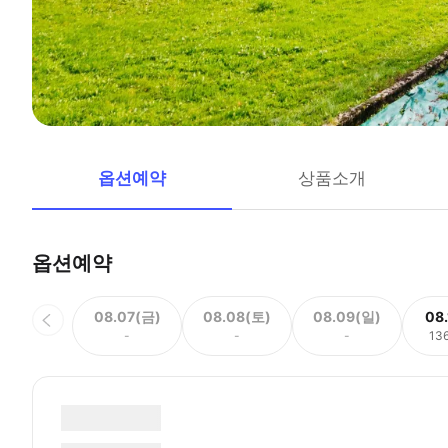
옵션예약
상품소개
옵션예약
08.07(금)
08.08(토)
08.09(일)
08
-
-
-
13