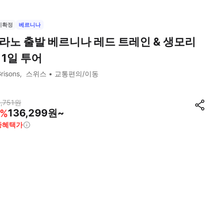
시확정
베르니나
라노 출발 베르니나 레드 트레인 & 생모리
 1일 투어
risons
스위스
교통편의/이동
,751
원
136,299원~
%
종혜택가