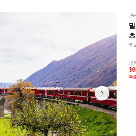
즉
밀
츠
G
168
19
최