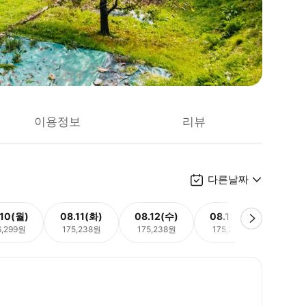
이용정보
리뷰
다른날짜
.10(월)
08.11(화)
08.12(수)
08.13(목)
08.
6,299원
175,238원
175,238원
175,238원
175