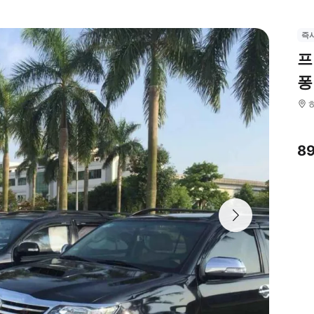
즉
프
퐁
8