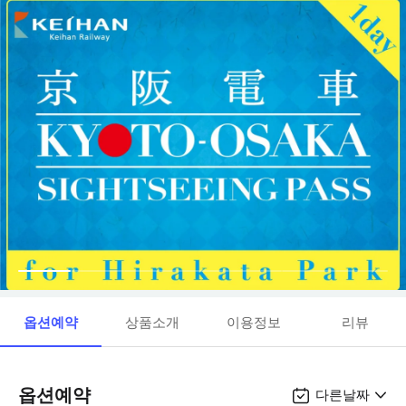
옵션예약
상품소개
이용정보
리뷰
옵션예약
다른날짜