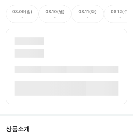
08.09(일)
08.10(월)
08.11(화)
08.12(수)
-
-
-
-
상품소개