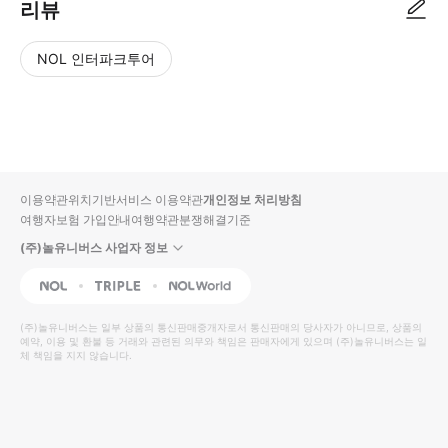
리뷰
NOL 인터파크투어
NOL
별
사
에서
점
진/
작성
높
동
된
은
영
리뷰
순
상
이용약관
위치기반서비스 이용약관
개인정보 처리방침
입니
여행자보험 가입안내
여행약관
분쟁해결기준
다.
(주)놀유니버스 사업자 정보
별
사
NOL
Triple
Interpark Global
점
진/
높
동
(주)놀유니버스
는 일부 상품의 통신판매중개자로서 통신판매의 당사자가 아니므로, 상품의
예약, 이용 및 환불 등 거래와 관련된 의무와 책임은 판매자에게 있으며
은
영
(주)놀유니버스
는 일
체 책임을 지지 않습니다.
순
상