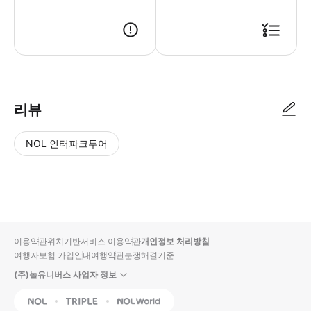
● 예약접수 후 확정이 되면 이용가능합니다. ● 바우처에 안내된 사용 방법
리뷰
NOL 인터파크투어
NOL
별
사
에서
점
진/
작성
높
동
된
은
영
리뷰
순
상
이용약관
위치기반서비스 이용약관
개인정보 처리방침
입니
여행자보험 가입안내
여행약관
분쟁해결기준
다.
(주)놀유니버스 사업자 정보
별
사
NOL
Triple
Interpark Global