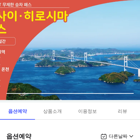
옵션예약
상품소개
이용정보
리뷰
옵션예약
다른날짜