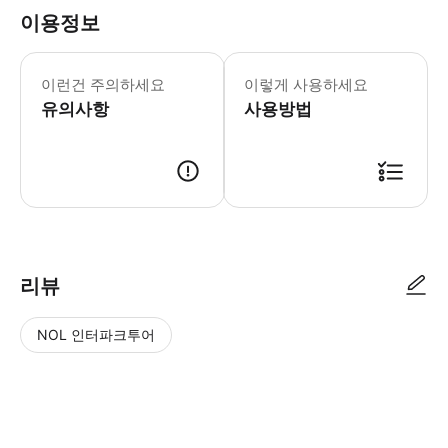
이용정보
📌주의사항 ・"단기체류"자격을 가진 
이런건 주의하세요
이렇게 사용하세요
유의사항
사용방법
📌이용안내 ■승차권 자동발매기 사용법 1. 예약 완료시, 기재하신 이메일주소로
리뷰
NOL 인터파크투어
NOL
별
사
에서
점
진/
작성
높
동
된