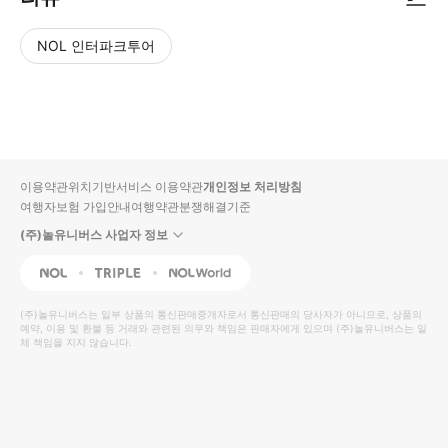
NOL 인터파크투어
NOL
별
사
에서
점
진/
작성
높
동
된
은
영
리뷰
순
상
이용약관
위치기반서비스 이용약관
개인정보 처리방침
입니
여행자보험 가입안내
여행약관
분쟁해결기준
다.
(주)놀유니버스 사업자 정보
별
사
NOL
Triple
Interpark Global
점
진/
높
동
(주)놀유니버스
는 일부 상품의 통신판매중개자로서 통신판매의 당사자가 아니므로, 상품의
예약, 이용 및 환불 등 거래와 관련된 의무와 책임은 판매자에게 있으며
은
영
(주)놀유니버스
는 일
체 책임을 지지 않습니다.
순
상