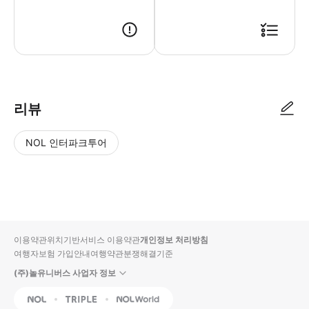
● 예약접수 후 확정이 되면 이용가능합니다. ● 바우처에 안내된 사용 방법
리뷰
NOL 인터파크투어
NOL
별
사
에서
점
진/
작성
높
동
된
은
영
리뷰
순
상
이용약관
위치기반서비스 이용약관
개인정보 처리방침
입니
여행자보험 가입안내
여행약관
분쟁해결기준
다.
(주)놀유니버스 사업자 정보
별
사
NOL
Triple
Interpark Global