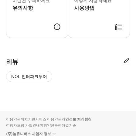
이런건 주의하세요
이렇게 사용하세요
유의사항
사용방법
리뷰
NOL 인터파크투어
NOL
별
사
에서
점
진/
작성
높
동
된
은
영
리뷰
순
상
이용약관
위치기반서비스 이용약관
개인정보 처리방침
입니
여행자보험 가입안내
여행약관
분쟁해결기준
다.
(주)놀유니버스 사업자 정보