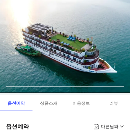
옵션예약
상품소개
이용정보
리뷰
옵션예약
다른날짜