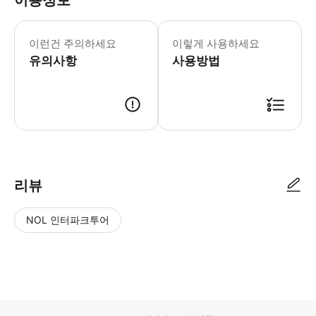
이용정보
1. 투어 관련 예약 확정 알림톡을 받
이런건 주의하세요
이렇게 사용하세요
유의사항
사용방법
⏰예약 시 만나는 시간을 선택해 주세요. [종일 투어] : 아침 9시 시작 - 오
리뷰
NOL 인터파크투어
NOL
별
사
에서
점
진/
작성
높
동
된
은
영
리뷰