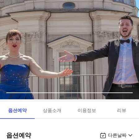
옵션예약
상품소개
이용정보
리뷰
옵션예약
다른날짜