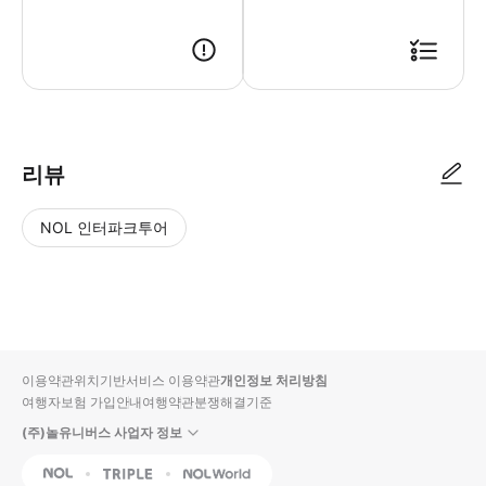
리뷰
NOL 인터파크투어
NOL
별
사
에서
점
진/
작성
높
동
된
은
영
리뷰
순
상
이용약관
위치기반서비스 이용약관
개인정보 처리방침
입니
여행자보험 가입안내
여행약관
분쟁해결기준
다.
(주)놀유니버스 사업자 정보
별
사
NOL
Triple
Interpark Global