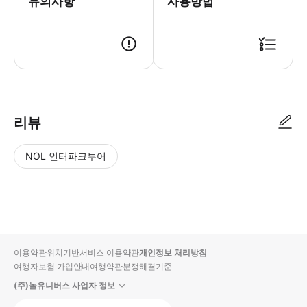
유의사항
사용방법
리뷰
NOL 인터파크투어
NOL
별
사
에서
점
진/
작성
높
동
된
은
영
리뷰
순
상
이용약관
위치기반서비스 이용약관
개인정보 처리방침
입니
여행자보험 가입안내
여행약관
분쟁해결기준
다.
(주)놀유니버스 사업자 정보