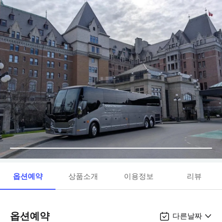
옵션예약
상품소개
이용정보
리뷰
옵션예약
다른날짜