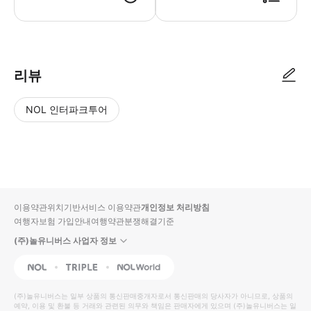
● 예약접수 후 확정이 되면 이용가능합니다. ● 바우처에 안내된 사용 방법
리뷰
NOL 인터파크투어
NOL
별
사
에서
점
진/
작성
높
동
된
은
영
리뷰
순
상
이용약관
위치기반서비스 이용약관
개인정보 처리방침
입니
여행자보험 가입안내
여행약관
분쟁해결기준
다.
(주)놀유니버스 사업자 정보
별
사
NOL
Triple
Interpark Global
점
진/
높
동
(주)놀유니버스
는 일부 상품의 통신판매중개자로서 통신판매의 당사자가 아니므로, 상품의
예약, 이용 및 환불 등 거래와 관련된 의무와 책임은 판매자에게 있으며
은
영
(주)놀유니버스
는 일