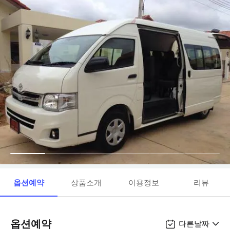
옵션예약
상품소개
이용정보
리뷰
옵션예약
다른날짜