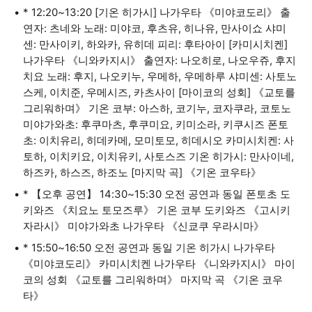
* 12:20~13:20 [기온 히가시] 나가우타 《미야코도리》 출
연자: 츠네와 노래: 미야코, 후츠유, 히나유, 만사이쇼 샤미
센: 만사이키, 하와카, 유히데 피리: 후타아이 [카미시치켄]
나가우타 《니와카지시》 출연자: 나오히로, 나오우쥬, 후지
치요 노래: 후지, 나오키누, 우메하, 우메하루 샤미센: 사토노
스케, 이치준, 우메시즈, 카츠사이 [마이코의 성회] 《교토를
그리워하며》 기온 코부: 아스하, 코기누, 코자쿠라, 코토노
미야가와초: 후쿠마츠, 후쿠미요, 키미소라, 키쿠시즈 폰토
초: 이치유리, 히데카메, 모미토모, 히데시오 카미시치켄: 사
토하, 이치키요, 이치유키, 사토스즈 기온 히가시: 만사이네,
하즈카, 하스즈, 하조노 [마지막 곡] 《기온 코우타》
* 【오후 공연】 14:30~15:30 오전 공연과 동일 폰토초 도
키와즈 《치요노 토모즈루》 기온 코부 도키와즈 《고시키
자라시》 미야가와초 나가우타 《신쿄쿠 우라시마》
* 15:50~16:50 오전 공연과 동일 기온 히가시 나가우타
《미야코도리》 카미시치켄 나가우타 《니와카지시》 마이
코의 성회 《교토를 그리워하며》 마지막 곡 《기온 코우
타》