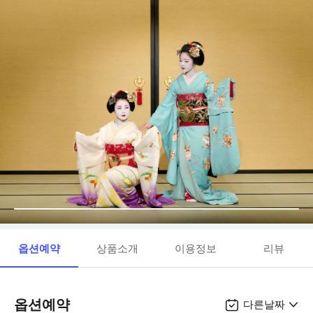
옵션예약
상품소개
이용정보
리뷰
옵션예약
다른날짜