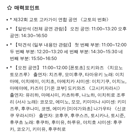
매력포인트
* 제32회 교토 고카가이 연합 공연 《교토의 번화》
* 【일반석 (전체 공연 관람)】 오전 공연: 11:00~13:20 오후
공연: 14:30~16:50
* 【막견석 (일부 내용만 관람)】 첫 번째 부분: 11:00~12:00
두 번째 부분: 12:20~13:20 세 번째 부분: 14:30~15:30 네
번째 부분: 15:50~16:50
* 【오전 공연】 11:00~12:00 [폰토초] 도키와즈 《치요노
토모즈루》 출연자: 치즈루, 모미후쿠, 타마유키 노래: 이치
마메, 이치에미, 이치초, 마메치카 샤미센: 이치기쿠, 이치노,
마메야에, 카즈미 [기온 코부] 도키와즈 《고시키자라시》
출연자: 유리하, 마메사미, 카츠하루, 나노하, 이치히로 조루
리 (서사 노래): 코모모, 에미노, 모모, 키미마나 샤미센: 키미
즈루, 후쿠나미, 코엔, 에미카 [미야가와초] 나가우타 《신쿄
쿠 우라시마》 출연자: 코후쿠, 후쿠스즈, 토시카나, 토시준,
후쿠초 노래: 후쿠하, 후미유, 하루유, 야치호 샤미센: 후쿠
카, 코오기, 키미유, 후쿠히로