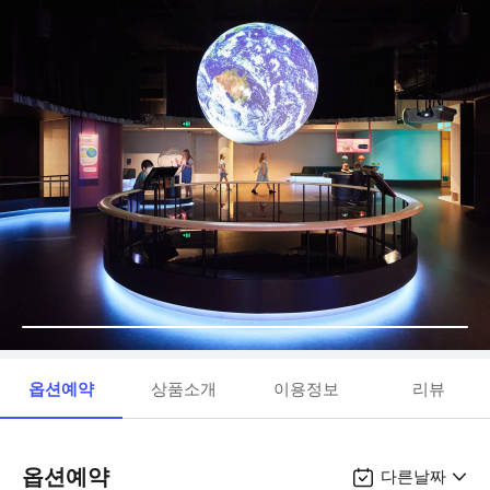
옵션예약
상품소개
이용정보
리뷰
옵션예약
다른날짜