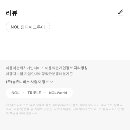
리뷰
NOL 인터파크투어
NOL
별
사
에서
점
진/
작성
높
동
된
은
영
리뷰
순
상
이용약관
위치기반서비스 이용약관
개인정보 처리방침
입니
여행자보험 가입안내
여행약관
분쟁해결기준
다.
(주)놀유니버스 사업자 정보
별
사
NOL
Triple
Interpark Global
점
진/
높
동
(주)놀유니버스
는 일부 상품의 통신판매중개자로서 통신판매의 당사자가 아니므로, 상품의
예약, 이용 및 환불 등 거래와 관련된 의무와 책임은 판매자에게 있으며
은
영
(주)놀유니버스
는 일
체 책임을 지지 않습니다.
순
상