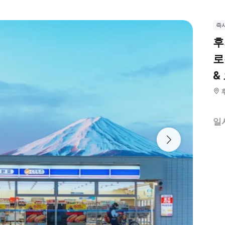
즉
후
로
&
일