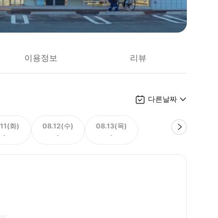
이용정보
리뷰
다른날짜
.11(화)
08.12(수)
08.13(목)
-
-
-