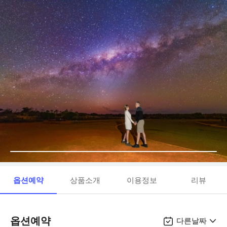
옵션예약
상품소개
이용정보
리뷰
옵션예약
다른날짜