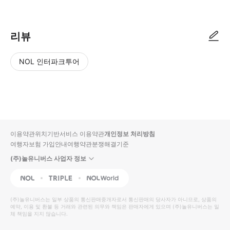
리뷰
NOL 인터파크투어
NOL
별
사
에서
점
진/
작성
높
동
된
은
영
리뷰
순
상
이용약관
위치기반서비스 이용약관
개인정보 처리방침
입니
여행자보험 가입안내
여행약관
분쟁해결기준
다.
(주)놀유니버스 사업자 정보
별
사
NOL
Triple
Interpark Global
점
진/
높
동
(주)놀유니버스
는 일부 상품의 통신판매중개자로서 통신판매의 당사자가 아니므로, 상품의
예약, 이용 및 환불 등 거래와 관련된 의무와 책임은 판매자에게 있으며
은
영
(주)놀유니버스
는 일
체 책임을 지지 않습니다.
순
상