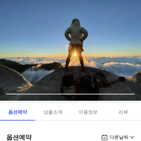
옵션예약
상품소개
이용정보
리뷰
옵션예약
다른날짜