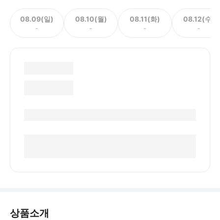
08.09(일)
08.10(월)
08.11(화)
08.12(수)
-
-
-
-
상품소개