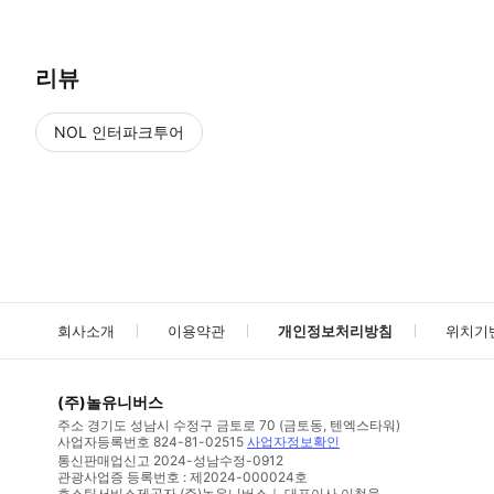
리뷰
NOL 인터파크투어
NOL
에서 작성된 리뷰 입니다.
별점 높은순
별점 높은순
회사소개
이용약관
개인정보처리방침
위치기
(주)놀유니버스
주소
경기도 성남시 수정구 금토로 70 (금토동, 텐엑스타워)
사업자등록번호
824-81-02515
사업자정보확인
통신판매업신고
2024-성남수정-0912
관광사업증 등록번호 : 제2024-000024호
호스팅서비스제공자 (주)놀유니버스｜ 대표이사 이철웅