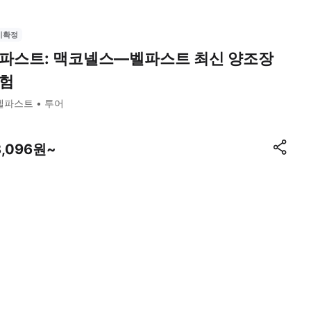
시확정
파스트: 맥코넬스—벨파스트 최신 양조장
험
벨파스트
투어
8,096원~