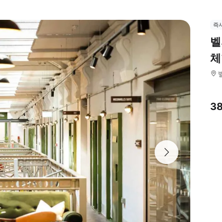
즉
벨
체
3