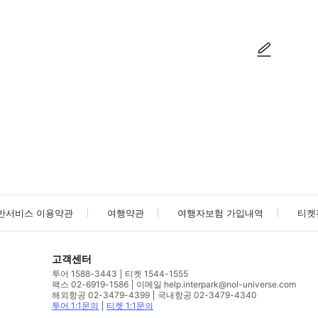
사진/동영상
사진/동영상
반서비스 이용약관
여행약관
여행자보험 가입내역
티켓
고객센터
투어 1588-3443
티켓 1544-1555
팩스 02-6919-1586
이메일 help.interpark@nol-universe.com
해외항공 02-3479-4399
국내항공 02-3479-4340
투어 1:1문의
티켓 1:1문의