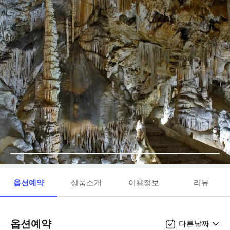
옵션예약
상품소개
이용정보
리뷰
옵션예약
다른날짜