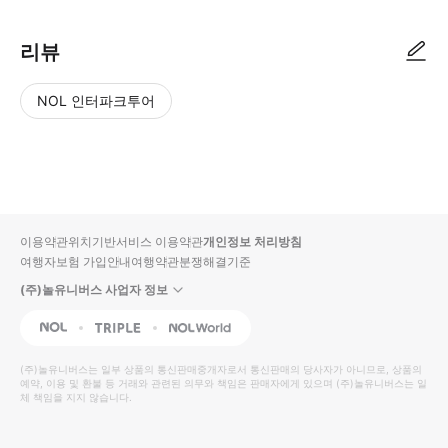
리뷰
NOL 인터파크투어
NOL
별
사
에서
점
진/
작성
높
동
된
은
영
리뷰
순
상
이용약관
위치기반서비스 이용약관
개인정보 처리방침
입니
여행자보험 가입안내
여행약관
분쟁해결기준
다.
(주)놀유니버스 사업자 정보
별
사
NOL
Triple
Interpark Global
점
진/
높
동
(주)놀유니버스
는 일부 상품의 통신판매중개자로서 통신판매의 당사자가 아니므로, 상품의
예약, 이용 및 환불 등 거래와 관련된 의무와 책임은 판매자에게 있으며
은
영
(주)놀유니버스
는 일
체 책임을 지지 않습니다.
순
상