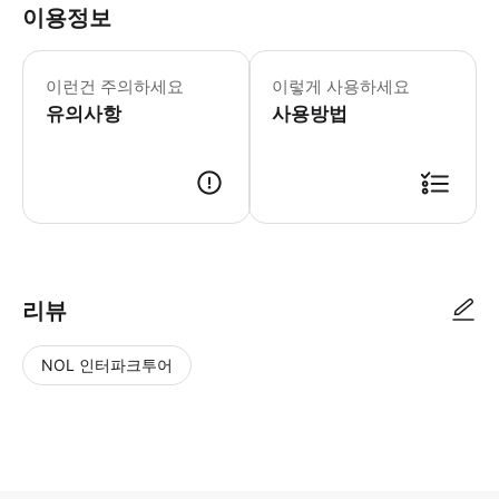
이용정보
* 소요시간 : 300분 (옵션에 따라 소
이런건 주의하세요
이렇게 사용하세요
유의사항
사용방법
● 예약접수 후 확정이 되면 이용가능합니다. ● 바우처에 안내된 사용 방법
리뷰
NOL 인터파크투어
NOL
별
사
에서
점
진/
작성
높
동
된
은
영