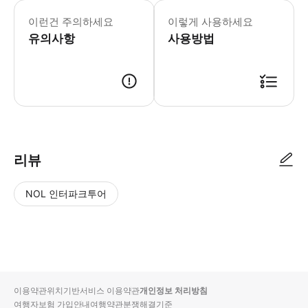
* 소요시간 : 120분 (옵션에 따라 소
이런건 주의하세요
이렇게 사용하세요
유의사항
사용방법
● 예약접수 후 확정이 되면 이용가능합니다. ● 바우처에 안내된 사용 방법
리뷰
NOL 인터파크투어
NOL
별
사
에서
점
진/
작성
높
동
된
은
영
리뷰
순
상
이용약관
위치기반서비스 이용약관
개인정보 처리방침
입니
여행자보험 가입안내
여행약관
분쟁해결기준
다.