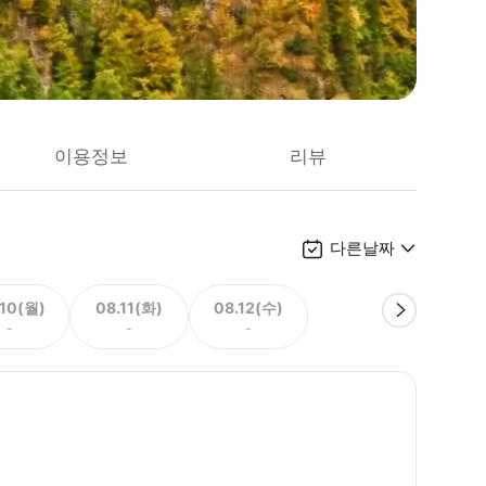
이용정보
리뷰
다른날짜
.10(월)
08.11(화)
08.12(수)
-
-
-