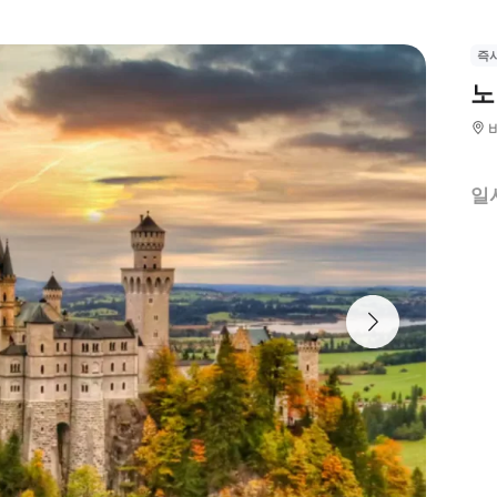
즉
노
일