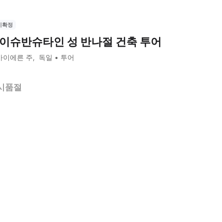
시확정
이슈반슈타인 성 반나절 건축 투어
바이에른 주
독일
투어
시품절