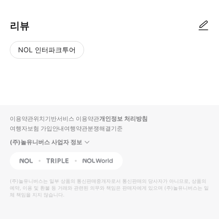
리뷰
NOL 인터파크투어
NOL
별
사
에서
점
진/
작성
높
동
된
은
영
리뷰
순
상
이용약관
위치기반서비스 이용약관
개인정보 처리방침
입니
여행자보험 가입안내
여행약관
분쟁해결기준
다.
(주)놀유니버스 사업자 정보
별
사
NOL
Triple
Interpark Global
점
진/
높
동
(주)놀유니버스
는 일부 상품의 통신판매중개자로서 통신판매의 당사자가 아니므로, 상품의
예약, 이용 및 환불 등 거래와 관련된 의무와 책임은 판매자에게 있으며
은
영
(주)놀유니버스
는 일
체 책임을 지지 않습니다.
순
상