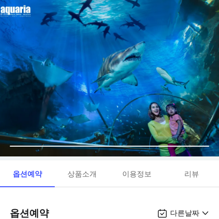
옵션예약
상품소개
이용정보
리뷰
옵션예약
다른날짜