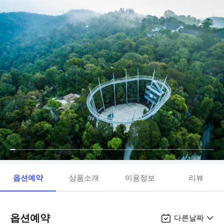
옵션예약
상품소개
이용정보
리뷰
옵션예약
다른날짜