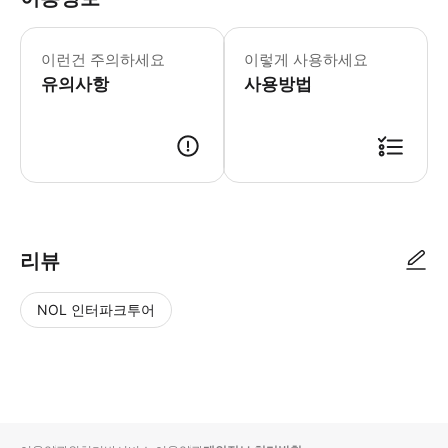
• 빈 호프부르크 오케스트라의 콘서트는 5월
이런건 주의하세요
이렇게 사용하세요
유의사항
사용방법
● 예약접수 후 확정이 되면 이용가능합니다. ● 바우처에 안내된 사용 방법
리뷰
NOL 인터파크투어
NOL
별
사
에서
점
진/
작성
높
동
된
은
영
리뷰