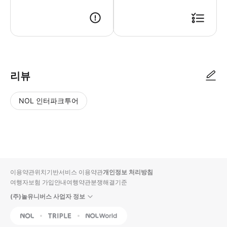
● 예약접수 후 확정이 되면 이용가능합니다. ● 바우처에 안내된 사용 방법
리뷰
NOL 인터파크투어
NOL
별
사
에서
점
진/
작성
높
동
된
은
영
리뷰
순
상
이용약관
위치기반서비스 이용약관
개인정보 처리방침
입니
여행자보험 가입안내
여행약관
분쟁해결기준
다.
(주)놀유니버스 사업자 정보
별
사
NOL
Triple
Interpark Global
점
진/