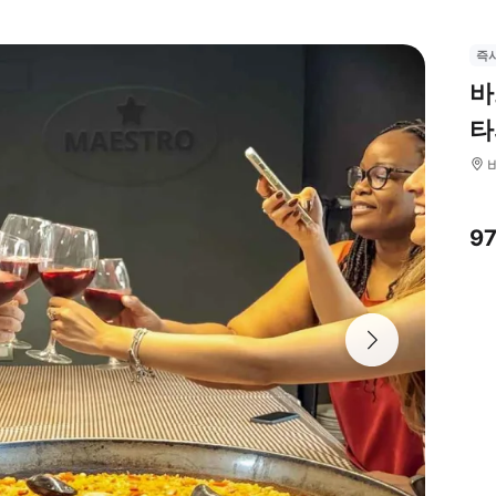
즉
바
타
9