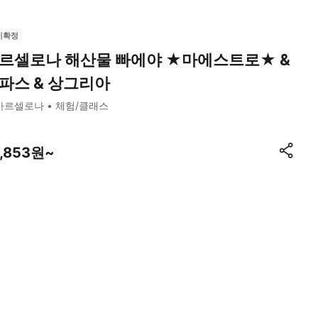
시확정
르셀로나 해산물 빠에야 ★마에스트로★ &
파스 & 상그리아
바르셀로나
체험/클래스
7,853원~